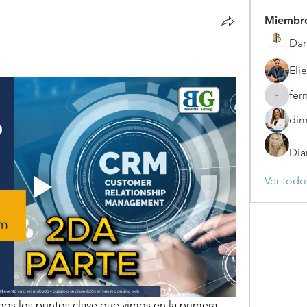
Miembr
Dan
Elie
fer
fernand
dim
Dia
Ver todo
os los puntos clave que vimos en la primera 