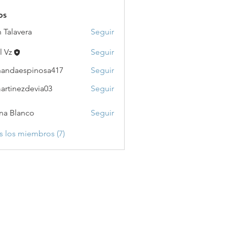
os
 Talavera
Seguir
l Vz
Seguir
nandaespinosa417
Seguir
aespinosa417
artinezdevia03
Seguir
na Blanco
Seguir
s los miembros (7)