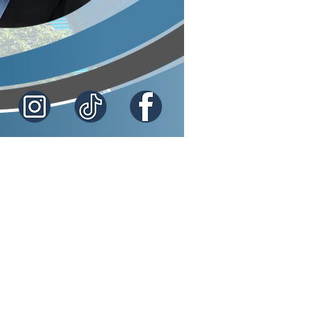
19400003
NPN: