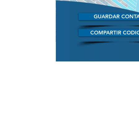
GUARDAR CONT
COMPARTIR CODI
334342768903727