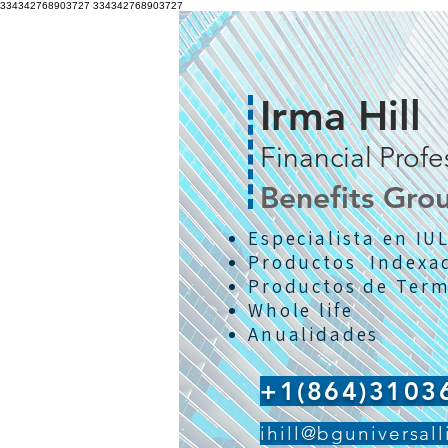
334342768903727
334342768903727
Irma Hill
Financial Profe
Benefits Gro
Especialista en IU
Productos Indexa
Productos de Term
Whole life
Anualidades
+1(864)3103
ihill@bguniversal