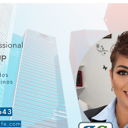
ssional
up
L
dos
inos
643
life.com