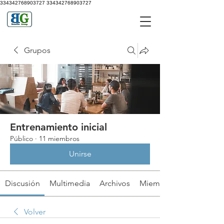
334342768903727
334342768903727
Grupos
Entrenamiento inicial
Público
·
11 miembros
Unirse
Discusión
Multimedia
Archivos
Miembros
Volver