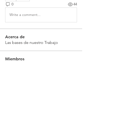
0
44
Write a comment...
Acerca de
Las bases de nuestro Trabajo
Miembros
Eliel Vz
Seguir
Sonnya Ramirez
Seguir
aline.pineda3093
Seguir
aline.pineda3093
ARGELIAM ROMERO
Seguir
Robert Appel
Seguir