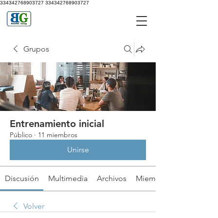
334342768903727
334342768903727
Grupos
Entrenamiento inicial
Público
·
11 miembros
Unirse
Discusión
Multimedia
Archivos
Miembros
Volver