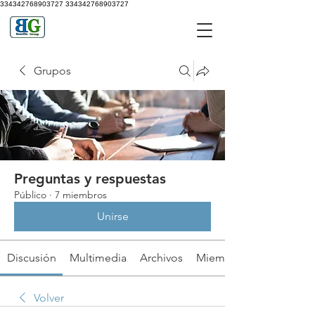
334342768903727
334342768903727
Grupos
Preguntas y respuestas
Público
·
7 miembros
Unirse
Discusión
Multimedia
Archivos
Miembros
Volver